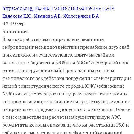
https://doi.org/10.34031/2618-7183-2019-2-6-12-19
Евлахова Е.Ю.
,
Иванова А.В.
,
Железняков В.А.
12-19 стр.
Аннотация
В рамках работы были определены величины
вибродинамических воздействий при забивке двух свай
и их влияние на существующую плиту на свайном
основании общежития №8б и на АЗС в 25-метровой зоне
от места погружения свай. Произведены расчеты
фактического воздействия погружения свай территория
жилой зоны студенческого городка ЮФУ (общежитие
№8б) на существующую плиту, результаты выполнения
которых выявили, что влияние на существующее здание
не превышает предельно допустимого значения. Вместе
с тем осуществлены расчеты на существующую АЗС,
результаты которых показали, что на расстоянии 15,0 м
забивка не вызовет развития деформаций оснований