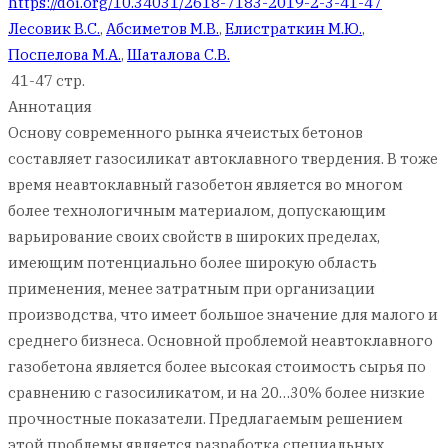
https://doi.org/10.34031/2618-7183-2019-2-3-41-47
Лесовик В.С.
,
Абсиметов М.В.
,
Елистраткин М.Ю.
,
Поспелова М.А.
,
Шаталова С.В.
41-47 стр.
Аннотация
Основу современного рынка ячеистых бетонов
составляет газосиликат автоклавного твердения. В тоже
время неавтоклавный газобетон является во многом
более технологичным материалом, допускающим
варьирование своих свойств в широких пределах,
имеющим потенциально более широкую область
применения, менее затратным при организации
производства, что имеет большое значение для малого и
среднего бизнеса. Основной проблемой неавтоклавного
газобетона является более высокая стоимость сырья по
сравнению с газосиликатом, и на 20…30% более низкие
прочностные показатели. Предлагаемым решением
этой проблемы является разработка специальных