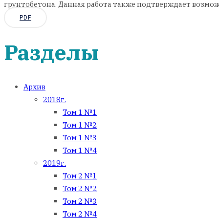
грунтобетона. Данная работа также подтверждает возмож
PDF
Разделы
Архив
2018г.
Том 1 №1
Том 1 №2
Том 1 №3
Том 1 №4
2019г.
Том 2 №1
Том 2 №2
Том 2 №3
Том 2 №4