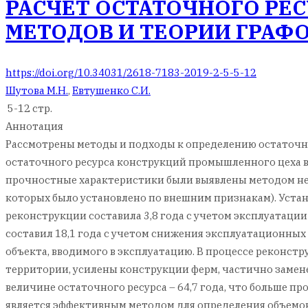
РАСЧЕТ ОСТАТОЧНОГО РЕ
МЕТОДОВ И ТЕОРИИ ГРАФ
https://doi.org/10.34031/2618-7183-2019-2-5-5-12
Шутова М.Н.
,
Евтушенко С.И.
5-12 стр.
Аннотация
Рассмотрены методы и подходы к определению остаточног
остаточного ресурса конструкций промышленного цеха в 
прочностные характеристики были выявлены методом нер
которых было установлено по внешним признакам). Устан
реконструкции составила 3,8 года с учетом эксплуатац
составил 18,1 года с учетом снижения эксплуатационных
объекта, вводимого в эксплуатацию. В процессе реконст
территории, усилены конструкции ферм, частично замен
величине остаточного ресурса – 64,7 года, что больше п
является эффективным методом для определения объемов