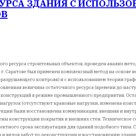
СУРСА ЗДАНИЯ С ИСПОЛЬЗ
ОВ
о ресурса строительных объектов, проведен анализ метод
г. Саратове был применен комплексный метод на основе в
азрушающего контроля) и с использованием теории графо
овленная величина остаточного ресурса (времени до наст
ии конструкций в режиме промышленного предприятия. Ост
 нагрузок (отсутствуют крановые нагрузки, изменена конс
рукции были восстановлены коммуникации, внешняя и вну
ены конструкции покрытия и внешних стен. Техническое с
роектного срока эксплуатации для зданий подобного типа.
 и видов работ по реконструкции и восстановлению здани