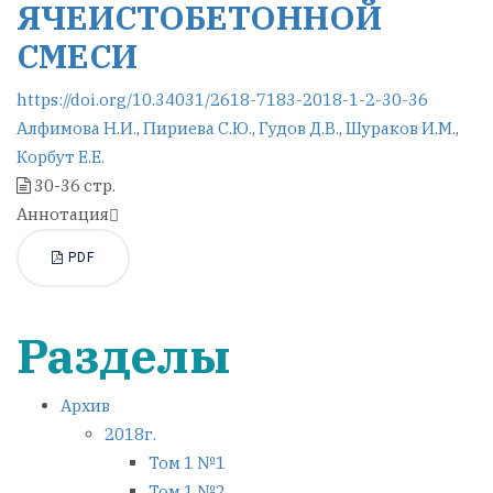
ЯЧЕИСТОБЕТОННОЙ
СМЕСИ
https://doi.org/10.34031/2618-7183-2018-1-2-30-36
Алфимова Н.И.
,
Пириева С.Ю.
,
Гудов Д.В.
,
Шураков И.М.
,
Корбут Е.Е.
30-36 стр.
Аннотация
PDF
Разделы
Архив
2018г.
Том 1 №1
Том 1 №2