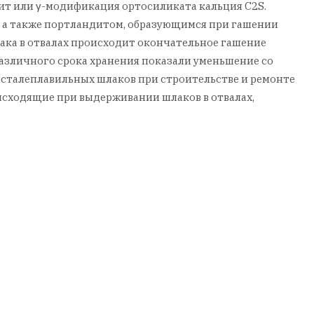
нит или γ-модификация ортосиликата кальция С2S.
, а также портландитом, образующимся при гашении
лака в отвалах происходит окончательное гашение
различного срока хранения показали уменьшение со
осталеплавильных шлаков при строительстве и ремонте
исходящие при выдерживании шлаков в отвалах,