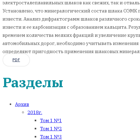
электросталеплавильных шлаков как свежих, так и отваль
Установлено, что минералогический состав шлака ОЭМК 
извести. Анализ дифрактограмм шлаков различного срока
извести и ее карбонизация с образованием кальцита. Ре
временем количества мелких фракций и увеличение круп
автомобильных дорог, необходимо учитывать изменения 
определяют пригодность применения шлаковых минераль
PDF
Разделы
Архив
2018г.
Том 1 №1
Том 1 №2
Том 1 №3