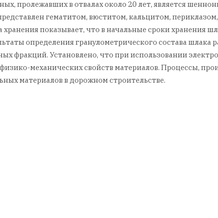
ных, пролежавших в отвалах около 20 лет, является шенно
представлен гематитом, вюститом, кальцитом, периклазом
 хранения показывает, что в начальные сроки хранения ш
зультаты определения гранулометрического состава шлака 
ных фракций. Установлено, что при использовании электр
физико-механических свойств материалов. Процессы, про
ных материалов в дорожном строительстве.