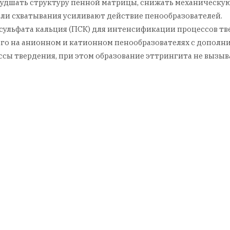
худшать структуру пенной матрицы, снижать механическую
ели схватывания усиливают действие пенообразователей.
сульфата кальция (ПСК) для интенсификации процессов тв
го на анионном и катионном пенообразователях с дополни
ссы твердения, при этом образование эттрингита не вызыв