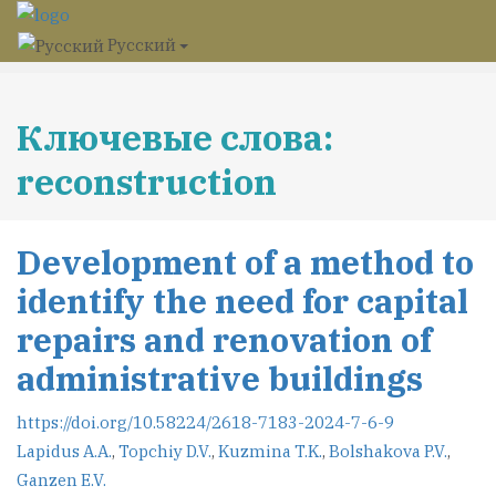
Русский
Ключевые слова:
reconstruction
Development of a method to
identify the need for capital
repairs and renovation of
administrative buildings
https://doi.org/10.58224/2618-7183-2024-7-6-9
Lapidus A.A.
,
Topchiy D.V.
,
Kuzmina T.K.
,
Bolshakova P.V.
,
Ganzen E.V.