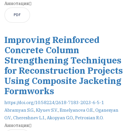
Аннотация
PDF
Improving Reinforced
Concrete Column
Strengthening Techniques
for Reconstruction Projects
Using Composite Jacketing
Formworks
https://doi.org/10.58224/2618-7183-2023-6-5-1
Abramyan S.G.
,
Klyuev S.V.
,
Emelyanova O.E.
,
Oganesyan
O.V.
,
Chereshnev L.I.
,
Akopyan G.O.
,
Petrosian R.O.
Аннотация