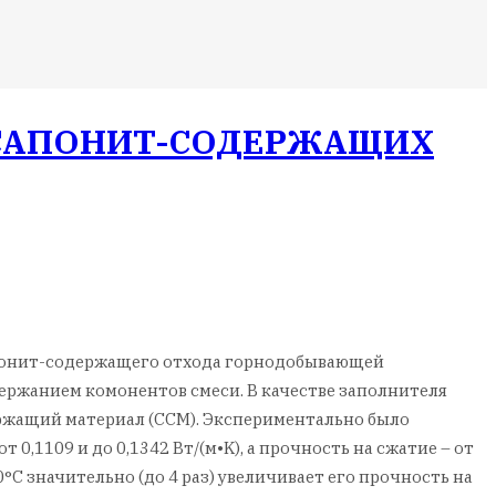
 САПОНИТ-СОДЕРЖАЩИХ
сапонит-содержащего отхода горнодобывающей
ржанием комонентов смеси. В качестве заполнителя
ержащий материал (ССМ). Экcпериментально было
,1109 и до 0,1342 Вт/(м•K), а прочность на сжатие – от
°C значительно (до 4 раз) увеличивает его прочность на