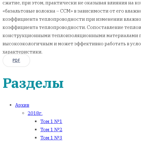
сжатие, при этом, практически не оказывая влияния н
«базальтовые волокна – ССМ» в зависимости от его вла
коэффициента теплопроводности при изменении влажнос
коэффициента теплопроводности. Сопоставление теплои
конструкционными теплоизоляционными материалами показ
высокоэкологичным и может эффективно работать в услов
характеристики.
PDF
Разделы
Архив
2018г.
Том 1 №1
Том 1 №2
Том 1 №3