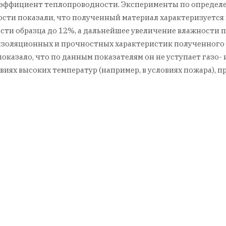
а коэффициент теплопроводности. Эксперименты по опред
жности показали, что полученный материал характеризует
ти образца до 12%, а дальнейшее увеличение влажности 
золяционных и прочностных характеристик полученного
ало, что по данным показателям он не уступает газо- и 
иях высоких температур (например, в условиях пожара), п