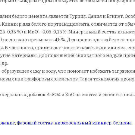
орый с каждым годом пользуется все большей популярност
ми белого цемента является Турция, Дания и Египет. Осо
 Клинкер для белого портландцемента, отличается от обы
25-0,35 %) и MnO – 0,05-0,15%. Минеральный состав клинкер
м MgO не должно превышать 4,5%. Для производства белого 
. В частности, применяют чистые известняки или мел, со
ругие материалы. Для повышения силикатного модуля при
 др.
 образующее сажу и золу, что помогает избежать загрязне
иевых или фарфоровых элементов. Такая технология произ
инеральных добавок BaSO4 и ZnO на синтез и свойства низ
ование
,
фазовый состав
,
низкоосновный клинкер
,
белизна