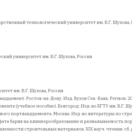
рственный технологический университет им. В.Г. Шухова,
кий университет им. В.Г. Шухова, Россия
тет им. В.Г. Шухова, Россия
ландцемент. Ростов-на-Дону. Изд. Вузов Сев.-Кавк. Регион. 20
ента (учебное пособие). Белгород: Изд-во БГТУ им. В.Г. Шухо
 белого портландцемента. Москва. Изд-во литературы по строи
сульфата бария на клинкерообразование и размалываемость 
ности строительных материалов. XIX науч. чтения: сб. до