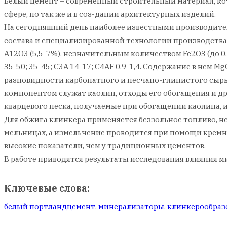
Белый цемент – современный строительный материал, кот
сфере, но так же и в соз-дании архитектурных изделий.
На сегодняшний день наиболее известными производителя
состава и специализированной технологии производства.
А12O3 (5,5-7%), незначительным количеством Fe2O3 (до 0,
35-50; 35-45; С3А 14-17; C4AF 0,9-1,4. Содержание в не
разновидности карбонатного и песчано-глинистого сырья
компонентом служат каолин, отходы его обогащения и д
кварцевого песка, получаемые при обогащении каолина, и
Для обжига клинкера применяется беззольное топливо, не
мельницах, а измельчение проводится при помощи кремн
высокие показатели, чем у традиционных цементов.
В работе приводятся результаты исследования влияния м
Ключевые слова:
белый портландцемент
,
минерализаторы
,
клинкерообраз