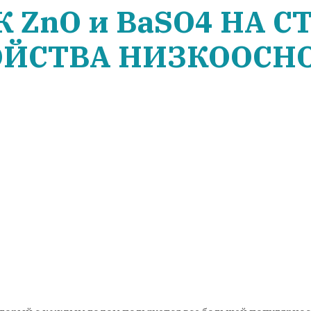
 ZnO и BaSO4 НА С
ОЙСТВА НИЗКООСН