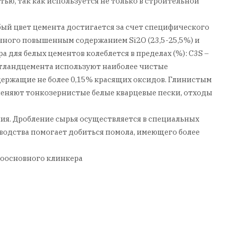
ью, так как используется не только в строительной
бый цвет цемента достигается за счет специфического
чного повышенным содержанием Si2O (23,5-25,5%) и
а для белых цементов колеблется в пределах (%): C3S –
портландцемента используют наиболее чистые
держащие не более 0,15% красящих оксидов. Глинистым
меняют тонкозернистые белые кварцевые пески, отходы
ния. Дробление сырья осуществляется в специальных
водства помогает добиться помола, имеющего более
коосновного клинкера