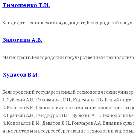
Тимошенко Т.И.
Кандидат технических наук, доцент, Белгородский госуда
Залогина А.В.
Магистрант, Белгородский государственный технологичес
Худасов В.И.
Белгородский государственный технологический универси
1. Зубехин А.П., Голованова С.П., Кирсанов П.В. Белый порт
2. Классен В.К. Технология и оптимизация производства цем
3. Грачьян А.Н., Гайджуров П.П., Зубехин А. П. Технология
4. Коновалов В.М., Девятов Д.Н., Гончаров А.А. Влияние 
наносистемы и ресурсосберегающие технологии впромышлен