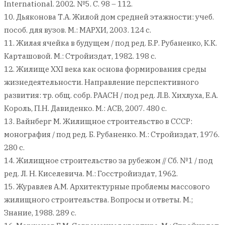
International. 2002. №5. С. 98 – 112.
10. Дьяконова Т.А. Жилой дом средней этажности: учеб.
пособ. для вузов. М.: МАРХИ, 2003. 124 с.
11. Жилая ячейка в будущем / под ред. Б.Р. Рубаненко, К.К.
Карташовой. М.: Стройиздат, 1982. 198 с.
12. Жилище XXI века как основа формирования среды
жизнедеятельности. Направление перспективного
развития: тр. общ. собр. РААСН / под ред. Л.В. Хихлуха, Е.А.
Король, П.Н. Давиденко. М.: АСВ, 2007. 480 с.
13. Вайнберг М. Жилищное строительство в СССР:
монография / под ред. Б. Рубаненко. М.: Стройиздат, 1976.
280 с.
14. Жилищное строительство за рубежом // Сб. №1 / под
ред. Л. Н. Киселевича. М.: Госстройиздат, 1962.
15. Журавлев А.М. Архитектурные проблемы массового
жилищного строительства. Вопросы и ответы. М.;
Знание, 1988. 289 с.