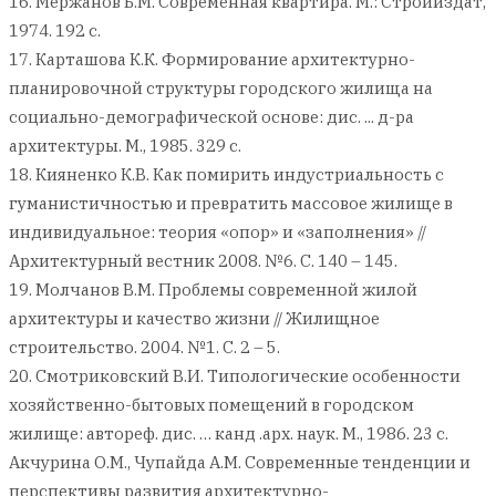
16. Мержанов Б.М. Современная квартира. М.: Стройиздат,
1974. 192 с.
17. Карташова К.К. Формирование архитектурно-
планировочной структуры городского жилища на
социально-демографической основе: дис. ... д-ра
архитектуры. М., 1985. 329 с.
18. Кияненко К.В. Как помирить индустриальность с
гуманистичностью и превратить массовое жилище в
индивидуальное: теория «опор» и «заполнения» //
Архитектурный вестник 2008. №6. С. 140 – 145.
19. Молчанов В.М. Проблемы современной жилой
архитектуры и качество жизни // Жилищное
строительство. 2004. №1. С. 2 – 5.
20. Смотриковский В.И. Типологические особенности
хозяйственно-бытовых помещений в городском
жилище: автореф. дис. … канд .арх. наук. М., 1986. 23 с.
Акчурина О.М., Чупайда А.М. Современные тенденции и
перспективы развития архитектурно-