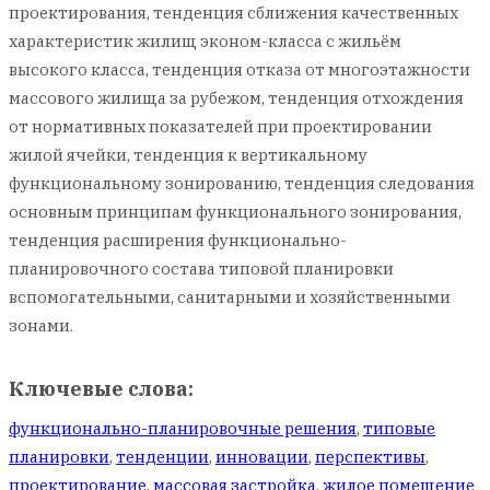
проектирования, тенденция сближения качественных
характеристик жилищ эконом-класса с жильём
высокого класса, тенденция отказа от многоэтажности
массового жилища за рубежом, тенденция отхождения
от нормативных показателей при проектировании
жилой ячейки, тенденция к вертикальному
функциональному зонированию, тенденция следования
основным принципам функционального зонирования,
тенденция расширения функционально-
планировочного состава типовой планировки
вспомогательными, санитарными и хозяйственными
зонами.
Ключевые слова:
функционально-планировочные решения
,
типовые
планировки
,
тенденции
,
инновации
,
перспективы
,
проектирование
,
массовая застройка
,
жилое помещение