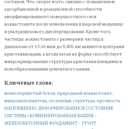
составом. Что, скорее всего, связано с повышением
адсорбционной и реакционной способности
аморфизированного поверхностного слоя
волластонита после измельчения в шаровой мельнице
и ультразвукового диспергирования. Кроме того,
частицы волластонита с размерами частиц в
диапазоне от 13,36 мкм до 0,405 нм являются центрами
кристаллизации, а игольчатая их форма способствует
микроармированию структуры кристаллизующимися
новообразованиями цементного камня.
Ключевые слова:
мелкозернистый бетон
,
природный волластонит
,
микронаполнитель
,
суспензия
,
структура
,
прочность
Навигация
НАПРЯЖЕННО-ДЕФОРМИРОВАННОЕ СОСТОЯНИЕ
СИСТЕМЫ «КОМБИНИРОВАННАЯ БАШНЯ –
по
ЖЕЛЕЗОБЕТОННЫЙ ФУНДАМЕНТ – ГРУНТ