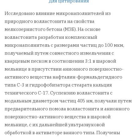
Для цитирования
Исследовано влияние микронаполнителей из
природного волластонита на свойства
мелкозернистого бетона (МЗБ). На основе
волластонита разработан комплексный
микронаполнитель с размерами частиц до 100 мкм,
получаемый путем совместного измельчения с
кварцевым песком в соотношении 3:1 в шаровой
мельнице в присутствии анионного поверхностно-
активного вещества нафталин-формальдегидного
типа С-3 и гидрофобизатора стеарата кальция
технического С-17. Суспензию волластонита с
модальным диаметром частиц 405 нм, получали путем
предварительного помола волластонита и анионного
поверхностно-активного вещества в шаровой
мельнице, с их дальнейшей ультразвуковой
обработкой в активаторе ванного типа. Получены