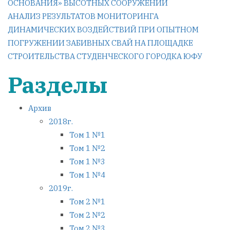
ОСНОВАНИЯ» ВЫСОТНЫХ СООРУЖЕНИЙ
записям
АНАЛИЗ РЕЗУЛЬТАТОВ МОНИТОРИНГА
ДИНАМИЧЕСКИХ ВОЗДЕЙСТВИЙ ПРИ ОПЫТНОМ
ПОГРУЖЕНИИ ЗАБИВНЫХ СВАЙ НА ПЛОЩАДКЕ
СТРОИТЕЛЬСТВА СТУДЕНЧЕСКОГО ГОРОДКА ЮФУ
Разделы
Архив
2018г.
Том 1 №1
Том 1 №2
Том 1 №3
Том 1 №4
2019г.
Том 2 №1
Том 2 №2
Том 2 №3