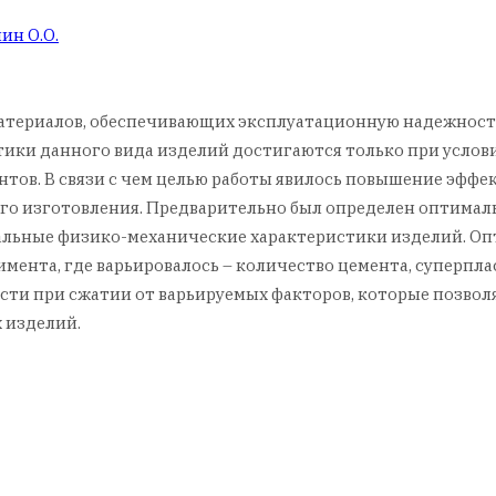
ин О.О.
териалов, обеспечивающих эксплуатационную надежность 
ки данного вида изделий достигаются только при услови
ов. В связи с чем целью работы явилось повышение эффе
о изготовления. Предварительно был определен оптимальн
льные физико-механические характеристики изделий. Оп
ента, где варьировалось – количество цемента, суперпла
сти при сжатии от варьируемых факторов, которые позво
 изделий.