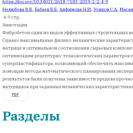
https://doi.org/10.34031/2618-7183-2019-2-2-4-9
Нелюбова В.В.
,
Бабаев В.Б.
,
Алфимова Н.И.
,
Усиков С.А.
,
Масан
4-9 стр.
Аннотация
Фибробетон один из видов эффективных строительных ма
Однако максимальные физико-механические характеристи
матрице и оптимальном соотношении сырьевых компонент
оптимизации рецептурно-технологических параметров ег
суперпластификатора, позволяющий обеспечить максима
помощью метода математического планирования эксперим
результатов были получены зависимости предела прочно
материалов при заданных механических характеристиках
PDF
Разделы