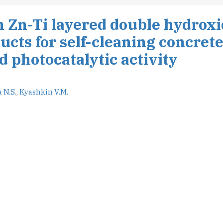
n Zn-Ti layered double hydrox
ucts for self-cleaning concrete
 photocatalytic activity
 N.S.
,
Kyashkin V.M.