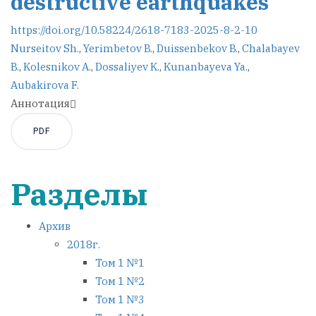
destructive earthquakes
https://doi.org/10.58224/2618-7183-2025-8-2-10
Nurseitov Sh.
,
Yerimbetov B.
,
Duissenbekov B.
,
Chalabayev
B.
,
Kolesnikov A.
,
Dossaliyev K.
,
Kunanbayeva Ya.
,
Aubakirova F.
Аннотация
PDF
Разделы
Архив
2018г.
Том 1 №1
Том 1 №2
Том 1 №3