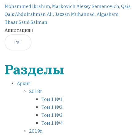
Mohammed Ibrahim
,
Markovich Alexey Semenovich
,
Qais
Qais Abdulrahman Ali
,
Jazzan Muhannad
,
Algasham
Thaar Saud Salman
Аннотация
PDF
Разделы
Архив
2018г.
Том 1 №1
Том 1 №2
Том 1 №3
Том 1 №4
2019г.