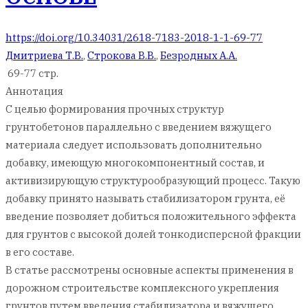
https://doi.org/10.34031/2618-7183-2018-1-1-69-77
Дмитриева Т.В.
,
Строкова В.В.
,
Безродных А.А.
69-77 стр.
Аннотация
С целью формирования прочных структур
грунтобетонов параллельно с введением вяжущего
материала следует использовать дополнительно
добавку, имеющую многокомпонентный состав, и
активизирующую структурообразующий процесс. Такую
добавку принято называть стабилизатором грунта, её
введение позволяет добиться положительного эффекта
для грунтов с высокой долей тонкодисперсной фракции
в его составе.
В статье рассмотрены основные аспекты применения в
дорожном строительстве комплексного укрепления
грунтов путем введения стабилизатора и вяжущего