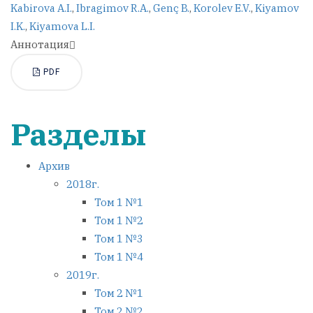
Kabirova A.I.
,
Ibragimov R.A.
,
Genç B.
,
Korolev E.V.
,
Kiyamov
I.K.
,
Kiyamova L.I.
Аннотация
PDF
Разделы
Архив
2018г.
Том 1 №1
Том 1 №2
Том 1 №3
Том 1 №4
2019г.
Том 2 №1
Том 2 №2