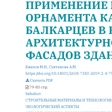
ПРИМЕНЕНИЕ
ОРНАМЕНТА К
БАЛКАРЦЕВ В 
АРХИТЕКТУРН
ФАСАДОВ ЗДА
Бжахов М.И.
,
Султанова А.М.
https://doi.org/10.34031/2618-7183-2019-2-4-7
Скачать PDF
79-83 стр.
bzhahov
Навигация
СТРОИТЕЛЬНЫЕ МАТЕРИАЛЫ И ТЕХНОЛОГИ
ЭКОЛОГИЧЕСКИЙ АСПЕКТЫ