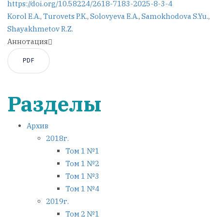
https://doi.org/10.58224/2618-7183-2025-8-3-4
Korol E.A.
,
Turovets P.K.
,
Solovyeva E.A.
,
Samokhodova S.Yu.
,
Shayakhmetov R.Z.
Аннотация
PDF
Разделы
Архив
2018г.
Том 1 №1
Том 1 №2
Том 1 №3
Том 1 №4
2019г.
Том 2 №1