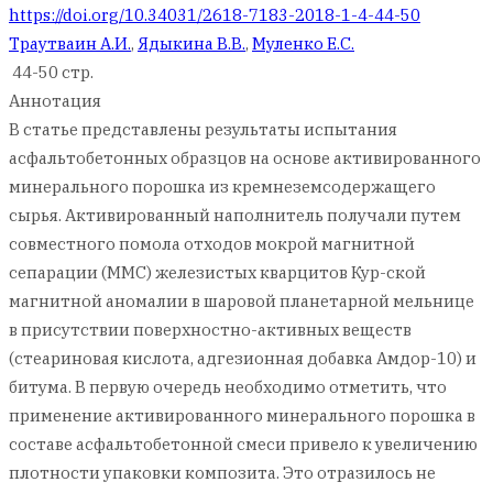
https://doi.org/10.34031/2618-7183-2018-1-4-44-50
Траутваин А.И.
,
Ядыкина В.В.
,
Муленко Е.С.
44-50 стр.
Аннотация
В статье представлены результаты испытания
асфальтобетонных образцов на основе активированного
минерального порошка из кремнеземсодержащего
сырья. Активированный наполнитель получали путем
совместного помола отходов мокрой магнитной
сепарации (ММС) железистых кварцитов Кур-ской
магнитной аномалии в шаровой планетарной мельнице
в присутствии поверхностно-активных веществ
(стеариновая кислота, адгезионная добавка Амдор-10) и
битума. В первую очередь необходимо отметить, что
применение активированного минерального порошка в
составе асфальтобетонной смеси привело к увеличению
плотности упаковки композита. Это отразилось не