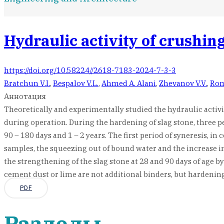
Hydraulic activity of crushin
https://doi.org/10.58224//2618-7183-2024-7-3-3
Bratchun V.I.
,
Bespalov V.L.
,
Ahmed A. Alani
,
Zhevanov V.V.
,
Rom
Аннотация
Theoretically and experimentally studied the hydraulic activ
during operation. During the hardening of slag stone, three p
90 – 180 days and 1 – 2 years. The first period of syneresis, i
samples, the squeezing out of bound water and the increase in
the strengthening of the slag stone at 28 and 90 days of age by 
cement dust or lime are not additional binders, but hardening
PDF
Разделы