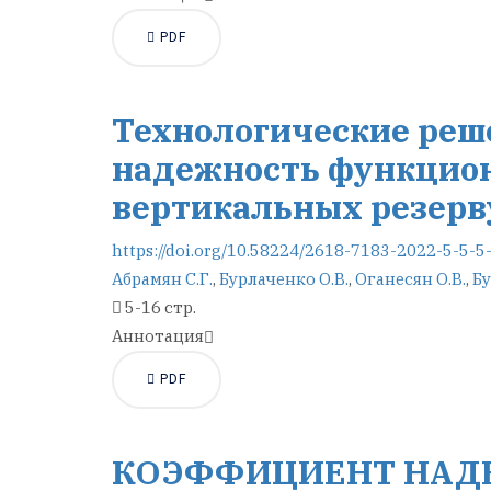
PDF
Технологические реш
надежность функцио
вертикальных резерв
https://doi.org/10.58224/2618-7183-2022-5-5-5
Абрамян С.Г.
,
Бурлаченко О.В.
,
Оганесян О.В.
,
Бу
5-16 стр.
Аннотация
PDF
КОЭФФИЦИЕНТ НАДЕ