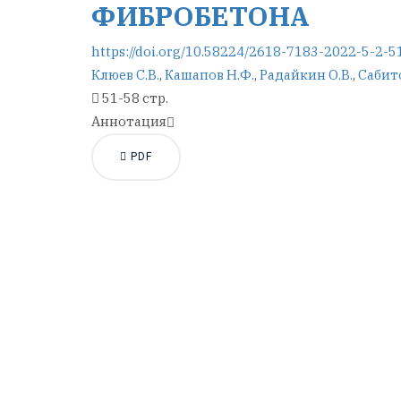
ФИБРОБЕТОНА
https://doi.org/10.58224/2618-7183-2022-5-2-5
Клюев С.В.
,
Кашапов Н.Ф.
,
Радайкин О.В.
,
Сабито
51-58 стр.
Аннотация
PDF