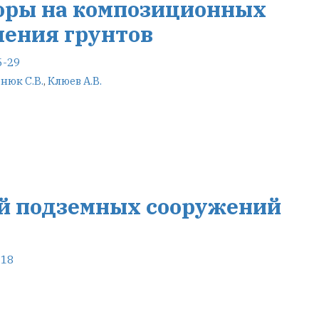
оры на композиционных
ления грунтов
5-29
нюк С.В.
,
Клюев А.В.
й подземных сооружений
-18