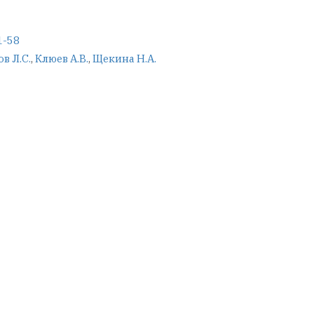
1-58
в Л.С.
,
Клюев А.В.
,
Щекина Н.А.