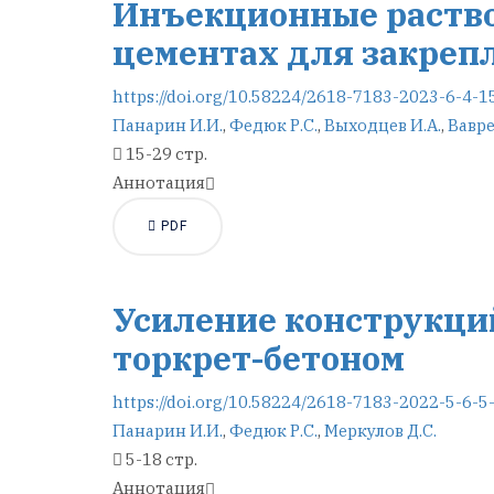
Инъекционные раств
цементах для закреп
https://doi.org/10.58224/2618-7183-2023-6-4-1
Панарин И.И.
,
Федюк Р.С.
,
Выходцев И.А.
,
Вавре
15-29 стр.
Аннотация
PDF
Усиление конструкци
торкрет-бетоном
https://doi.org/10.58224/2618-7183-2022-5-6-5
Панарин И.И.
,
Федюк Р.С.
,
Меркулов Д.С.
5-18 стр.
Аннотация