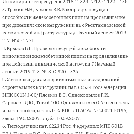
Инжиниринг георесурсов. 2018. Т. 329. №12. С. 122 – 135.
3. Трекин Н.Н., Крылов В.В. К вопросу о несущей
способности железобетонных плит на продавливание
при динамическом нагружении на объектах наземной
космической инфраструктуры // Научный аспект. 2018.
Т. 7. №4. С. 771.
4. Крылов В.В. Проверка несущей способности
монолитной железобетонной плиты на продавливание
при действии динамической нагрузки // Научный
аспект. 2019. Т. 3. №. 3. С. 320 – 325.
5. Установка для экспериментальных исследований
строительных конструкций: пат. 66534 Рос.Федерация:
МПК G01N 3/00/ Плевков В.С., Однокопылов Г.И.,
Саркисов Д.Ю., Тигай О.Ю. Однокопылова О.А.; заявитель
и патентообладатель ГОУ ВПО «ТГАСУ», № 2007110136,
заявл. 19.03.2007, опубл. 10.09.2007.
6. Тензодатчик: пат. 62234 Рос. Федерация: МПК G01B
7/16/Плевков В.С., Однокопылов Г.И., Луков С.А., Саркисов