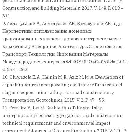
performance for effective utilisation in southern Africa //
Construction and Building Materials. 2017. V. 148. P. 618 –
631.
9. Асматулаев Б.А., Асматулаев Р.Б., Езмахунови Р.Р. и др.
Перспективы использования доменных
гранулированных шлаков в дорожном строительстве
Казахстана // В сборнике: Архитектура. Строительство.
Транспорт. Технологии. Инновации Материалы
Международного конгресса ФГБОУ ВПО «СибАДИ». 2013.
С. 254 – 262.
10. Oluwasola E. A., Hainin M. R., Aziz M. M. A. Evaluation of
asphalt mixtures incorporating electric arc furnace steel
slag and copper mine tailings for road construction //
Transportation Geotechnics. 2015. V. 2. P. 47 – 55.
11. Ferreira V. J. et al. Evaluation of the steel slag
incorporation as coarse aggregate for road construction:
technical requirements and environmental impact
assessment // Journal of Cleaner Production. 2016. V. 130. P.