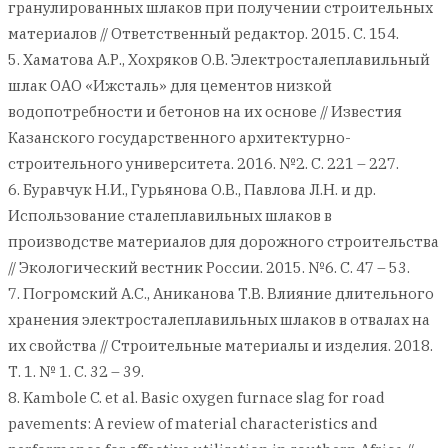
гранулированных шлаков при получении строительных
материалов // Ответственный редактор. 2015. С. 154.
5. Хаматова А.Р., Хохряков О.В. Электросталеплавильный
шлак ОАО «Ижсталь» для цементов низкой
водопотребности и бетонов на их основе // Известия
Казанского государственного архитектурно-
строительного университета. 2016. №2. С. 221 – 227.
6. Буравчук Н.И., Гурьянова О.В., Павлова Л.Н. и др.
Использование сталеплавильных шлаков в
производстве материалов для дорожного строительства
// Экологический вестник России. 2015. №6. С. 47 – 53.
7. Погромский А.С., Аниканова Т.В. Влияние длительного
хранения электросталеплавильных шлаков в отвалах на
их свойства // Строительные материалы и изделия. 2018.
Т. 1. № 1. С. 32 – 39.
8. Kambole C. et al. Basic oxygen furnace slag for road
pavements: A review of material characteristics and