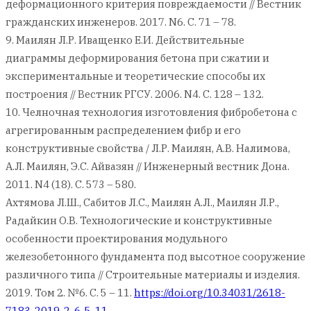
деформационного критерия повреждаемости // Вестник
гражданских инженеров. 2017. N6. С. 71 – 78.
9. Маилян Л.Р. Иващенко Е.И. Действительные
диаграммы деформирования бетона при сжатии и
экспериментальные и теоретические способы их
построения // Вестник РГСУ. 2006. N4. С. 128 – 132.
10. Челночная технология изготовления фибробетона с
агрегированным распределением фибр и его
конструктивные свойства / Л.Р. Маилян, А.В. Налимова,
А.Л. Маилян, Э.С. Айвазян // Инженерный вестник Дона.
2011. N4 (18). С. 573 – 580.
Ахтямова Л.Ш., Сабитов Л.С., Маилян А.Л., Маилян Л.Р.,
Радайкин О.В. Технологические и конструктивные
особенности проектирования модульного
железобетонного фундамента под высотное сооружение
различного типа // Строительные материалы и изделия.
2019. Том 2. №6. С. 5 – 11.
https://doi.org/10.34031/2618-
7183-2019-2-6-5-11