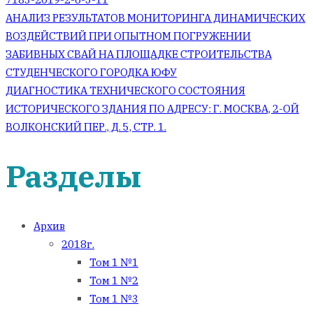
Навигация
АНАЛИЗ РЕЗУЛЬТАТОВ МОНИТОРИНГА ДИНАМИЧЕСКИХ
ВОЗДЕЙСТВИЙ ПРИ ОПЫТНОМ ПОГРУЖЕНИИ
по
ЗАБИВНЫХ СВАЙ НА ПЛОЩАДКЕ СТРОИТЕЛЬСТВА
СТУДЕНЧЕСКОГО ГОРОДКА ЮФУ
записям
ДИАГНОСТИКА ТЕХНИЧЕСКОГО СОСТОЯНИЯ
ИСТОРИЧЕСКОГО ЗДАНИЯ ПО АДРЕСУ: Г. МОСКВА, 2-ОЙ
ВОЛКОНСКИЙ ПЕР., Д. 5, СТР. 1.
Разделы
Архив
2018г.
Том 1 №1
Том 1 №2
Том 1 №3