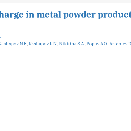
charge in metal powder produc
1
Kashapov N.F.
,
Kashapov L.N.
,
Nikitina S.A.
,
Popov A.O.
,
Artemev D