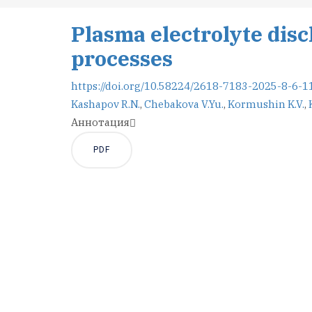
Plasma electrolyte dis
processes
https://doi.org/10.58224/2618-7183-2025-8-6-1
Kаshapov R.N.
,
Chebakova V.Yu.
,
Kormushin K.V.
,
Аннотация
PDF