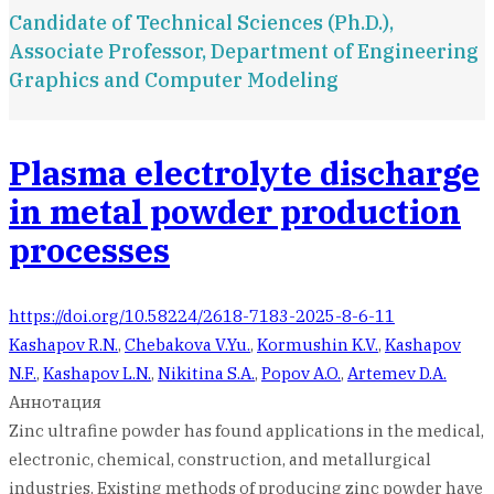
Candidate of Technical Sciences (Ph.D.),
Associate Professor, Department of Engineering
Graphics and Computer Modeling
Plasma electrolyte discharge
in metal powder production
processes
https://doi.org/10.58224/2618-7183-2025-8-6-11
Kаshapov R.N.
,
Chebakova V.Yu.
,
Kormushin K.V.
,
Kashapov
N.F.
,
Kashapov L.N.
,
Nikitina S.A.
,
Popov A.O.
,
Artemev D.A.
Аннотация
Zinc ultrafine powder has found applications in the medical,
electronic, chemical, construction, and metallurgical
industries. Existing methods of producing zinc powder have