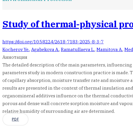
Study of thermal-physical pro
https://doi.org/10.58224/2618-7183-2025-8-3-7
Kocherov Ye.
,
Agabekova A.
,
Ramatullaeva L.
,
Mamitova A.
,
Med
Аннотация
The detailed description of the main parameters, influencing th
parameters study in modern construction practice is made. Th
of capillary absorption, moisture transfer rate and moisture 
results are presented in the context of thermal insulation and 
organomineral additives influence on the thermal conductivit
porous and dense wall concrete sorption moisture and vapour 
relative humidity of surrounding air are determined.
PDF