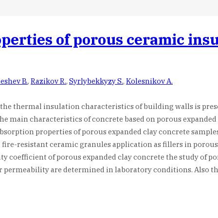
perties of porous ceramic ins
eshev B.
,
Razikov R.
,
Syrlybekkyzy S.
,
Kolesnikov A.
e thermal insulation characteristics of building walls is present
e main characteristics of concrete based on porous expanded cl
absorption properties of porous expanded clay concrete samples
fire-resistant ceramic granules application as fillers in porous 
y coefficient of porous expanded clay concrete the study of p
permeability are determined in laboratory conditions. Also the