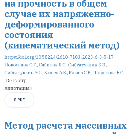
на прочность в общем
случае их напряженно-
деформированного
состояния
(кинематический метод)
https://doi.org/10.58224/2618-7183-2023-6-3-5-17
Новоселов О.Г.
,
Сабитов Л.С.
,
Сибгатуллин К.Э.
,
Сибгатуллин Э.С.
,
Клюев А.В.
,
Клюев С.В.
,
Шорстова Е.С.
5-17 стр.
Аннотация
PDF
Метод расчета массивных