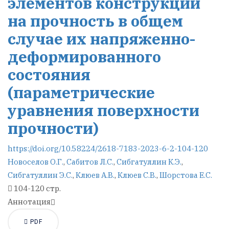
элементов конструкций
на прочность в общем
случае их напряженно-
деформированного
состояния
(параметрические
уравнения поверхности
прочности)
https://doi.org/10.58224/2618-7183-2023-6-2-104-120
Новоселов О.Г.
,
Сабитов Л.С.
,
Сибгатуллин К.Э.
,
Сибгатуллин Э.С.
,
Клюев А.В.
,
Клюев С.В.
,
Шорстова Е.С.
104-120 стр.
Аннотация
PDF