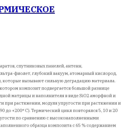
ЕРМИЧЕСКОЕ
атов, спутниковых панелей, антенн,
льтра-фиолет, глубокий вакуум, атомарный кислород,
, которые вызывают сильную деградацию материала.
в котором композит подвергается большой разнице
идной матрицы и наполнителя в виде SiO2 аморфной и
и при растяжении, модуля упругости при растяжении и
 до +200° С). Термический цикл повторялся 5, 10 и 20
пругости по сравнению с высоконаполненными
наполненного образца композита с 65 % содержанием