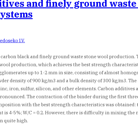
itives and finely ground wast
systems
edoseko I.V.
f carbon black and finely ground waste stone wool production.
wool production, which achieves the best strength characterist
 agglomerates up to 1-2 mm in size, consisting of almost homog
wder density of 900 kg/m3 and a bulk density of 300 kg/m3. Th
, iron, sulfur, silicon, and other elements. Carbon additives ac
pronounced. The contraction of the binder during the first thr
osition with the best strength characteristics was obtained: 
 is 4-5%; W/C = 0.2. However, there is difficulty in mixing the 
n quite high.