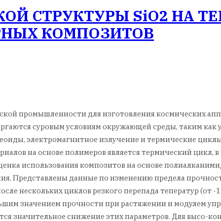
ОЙ СТРУКТУРЫ SiO2 НА Т
РНЫХ КОМПОЗИТОВ
кой промышленности для изготовления космических аппар
ргаются суровым условиям окружающей среды, таким как у
еоиды, электромагнитное излучение и термические циклы
риалов на основе полимеров является термический цикл, 
а оценка использования композитов на основе полиалканим
ия. Представлены данные по изменению предела прочност
ле нескольких циклов резкого перепада теператур (от -190
ольшим значением прочности при растяжении и модулем у
ся значительное снижение этих параметров. Для высо-ко