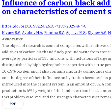
Influence of carbon black add
on characteristics of cement 
https://doi.org/10.58224/2618-7183-2025-8-4-8
Klyuev S.V.
,
Ayubov N.A.
,
Fomina E.V.
,
Ageeva M.S.
,
Klyuev A.V.
,
N
Аннотация
The object of research is cement composites with additives o
additives of carbon black and finely ground waste from stone 
average by particles of 155 microns with inclusions of large
distinguished by high hydrophobic properties with a true po
10-15% oxygen, and it also contains impurity compounds of zinc
and the degree of their influence on hydration becomes less 
introduced into the cement system in an amount of 8%. A comp
production is 6% by weight of the binder; carbon black content
this problem is solved, and the strength characteristics remai
PDF