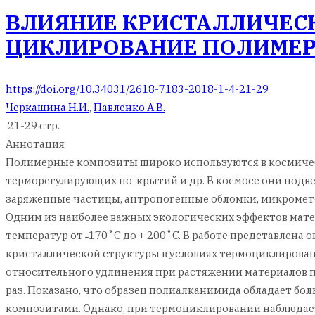
ВЛИЯНИЕ КРИСТАЛЛИЧЕСК
ЦИКЛИРОВАНИЕ ПОЛИМЕ
https://doi.org/10.34031/2618-7183-2018-1-4-21-29
Черкашина Н.И.
,
Павленко А.В.
21-29 стр.
Аннотация
Полимерные композиты широко используются в космичес
терморегулирующих по-крытий и др. В космосе они подве
заряженные частицы, антропогенные обломки, микромет
Одним из наиболее важных экологических эффектов мате
температур от ˗170˚C до + 200˚C. В работе представлен
кристаллической структуры в условиях термоциклирован
относительного удлинения при растяжении материалов пос
раз. Показано, что образец полиалканимида обладает б
композитами. Однако, при термоциклировании наблюдает