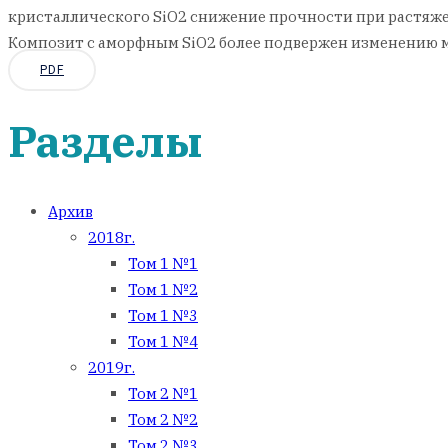
кристаллического SiO2 снижение прочности при растяже
Композит с аморфным SiO2 более подвержен изменению м
PDF
Разделы
Архив
2018г.
Том 1 №1
Том 1 №2
Том 1 №3
Том 1 №4
2019г.
Том 2 №1
Том 2 №2
Том 2 №3