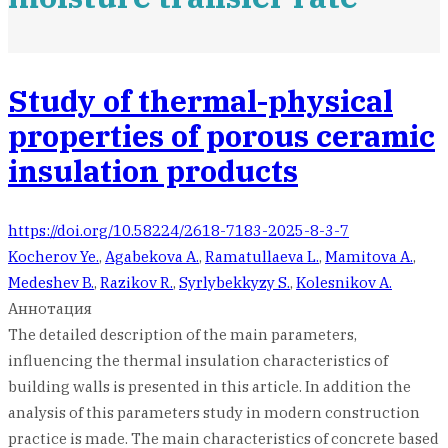
Study of thermal-physical
properties of porous ceramic
insulation products
https://doi.org/10.58224/2618-7183-2025-8-3-7
Kocherov Ye.
,
Agabekova A.
,
Ramatullaeva L.
,
Mamitova A.
,
Medeshev B.
,
Razikov R.
,
Syrlybekkyzy S.
,
Kolesnikov A.
Аннотация
The detailed description of the main parameters,
influencing the thermal insulation characteristics of
building walls is presented in this article. In addition the
analysis of this parameters study in modern construction
practice is made. The main characteristics of concrete based