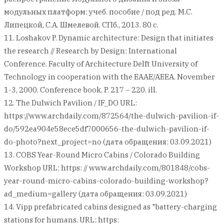
модульных платформ: учеб. пособие / под ред. М.С.
Липецкой, С.А. Шмелевой. СПб., 2013. 80 с.
11. Loshakov P. Dynamic architecture: Design that initiates
the research // Research by Design: International
Conference. Faculty of Architecture Delft University of
Technology in cooperation with the EAAE/AEEA. November
1-3, 2000. Conference book. P. 217 – 220. ill.
12. The Dulwich Pavilion / IF_DO URL:
https://www.archdaily.com/872564/the-dulwich-pavilion-if-
do/592ea904e58ece5df7000656-the-dulwich-pavilion-if-
do-photo?next_project=no (дата обращения: 03.09.2021)
13. COBS Year-Round Micro Cabins / Colorado Building
Workshop URL: https: // www.archdaily.com/801848/cobs-
year-round-micro-cabins-colorado-building-workshop?
ad_medium=gallery (дата обращения: 03.09.2021)
14. Vipp prefabricated cabins designed as "battery-charging
stations for humans. URL: https: