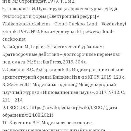
изд. М.: Стройиздат, 1979. Т. 1 и 2.
5. Лошаков П.И. Пульсирующая архитектурная среда.
Философия и форма [Электронный ресурс] //
Wolkenkuckucksheim – Cloud-Cuckoo-Land – Vozdushnyi
zamok. 1997. № 2. Режим доступа: http://www.cloud-
cuckoo.net
6. Лайдон М., Гарсиа Э. Тактический урбанизм:
Краткосрочные действия – долгосрочные перемены:
пер. с англ. М.: Strelka Press, 2019. 304 с.
7. Семенов В.С., Акбаралиев Р.Ш. Моделирование гибкой
архитектурной среды. Бишкек: Изд-во КРСУ, 2015. 123 с.
8. Жукова Л.Г. Модульные здания // Международный
научный журнал «Инновационная наука». 2017. № 12. С.
211 – 214.
9. LEGO URL: https://ru.wikipedia.org/wiki/LEGO / (дата
обращения: 24.08.2021)
10. Княгинин В.Н. Модульная революция:
распространение модульного дизайна и эпоха