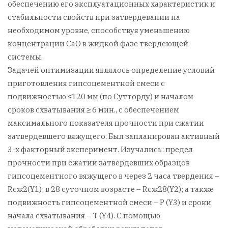
обеспечению его эксплуатационных характеристик и
стабильности свойств при затвердевании на
необходимом уровне, способствуя уменьшению
концентрации СаО в жидкой фазе твердеющей
системы.
Задачей оптимизации являлось определение условий
приготовления гипсоцементной смеси с
подвижностью ≤120 мм (по Сутторду) и началом
сроков схватывания ≥ 6 мин., с обеспечением
максимального показателя прочности при сжатии
затвердевшего вяжущего. Был запланирован активный
3-х факторный эксперимент. Изучались: предел
прочности при сжатии затвердевших образцов
гипсоцементного вяжущего в через 2 часа твердения –
Rсж2(Y1); в 28 суточном возрасте – Rсж28(Y2); а также
подвижность гипсоцементной смеси – P (Y3) и сроки
начала схватывания – Т (Y4). С помощью