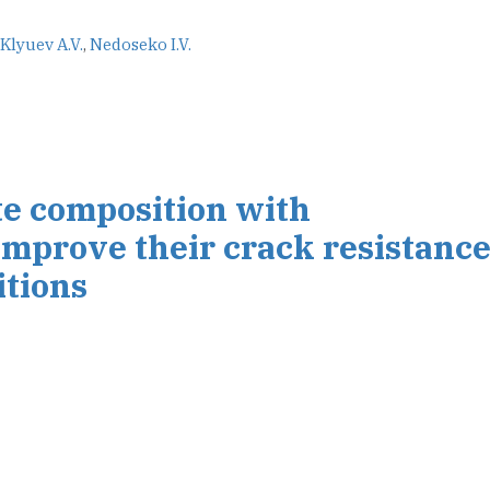
Klyuev A.V.
,
Nedoseko I.V.
te composition with
improve their crack resistance
itions