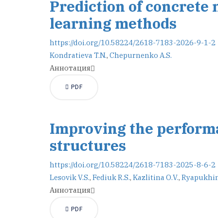
Prediction of concrete
learning methods
https://doi.org/10.58224/2618-7183-2026-9-1-2
Kondratieva T.N.
,
Chepurnenko A.S.
Аннотация
PDF
Improving the performa
structures
https://doi.org/10.58224/2618-7183-2025-8-6-2
Lesovik V.S.
,
Fediuk R.S.
,
Kazlitina О.V.
,
Ryapukhin
Аннотация
PDF