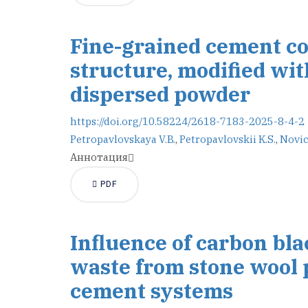
Fine-grained cement c
structure, modified wit
dispersed powder
https://doi.org/10.58224/2618-7183-2025-8-4-2
Petropavlovskaya V.B.
,
Petropavlovskii K.S.
,
Novic
Аннотация
PDF
Influence of carbon bla
waste from stone wool p
cement systems