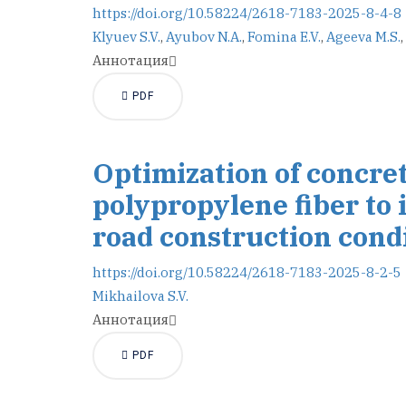
https://doi.org/10.58224/2618-7183-2025-8-4-8
Klyuev S.V.
,
Ayubov N.A.
,
Fomina E.V.
,
Ageeva M.S.
,
Аннотация
PDF
Optimization of concre
polypropylene fiber to 
road construction cond
https://doi.org/10.58224/2618-7183-2025-8-2-5
Mikhailova S.V.
Аннотация
PDF