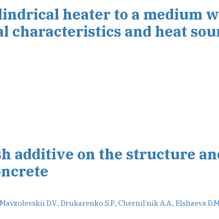
lindrical heater to a medium w
l characteristics and heat sou
sh additive on the structure an
oncrete
Mavzolevskii D.V.
,
Drukarenko S.P.
,
Chernil’nik A.A.
,
Elshaeva D.M