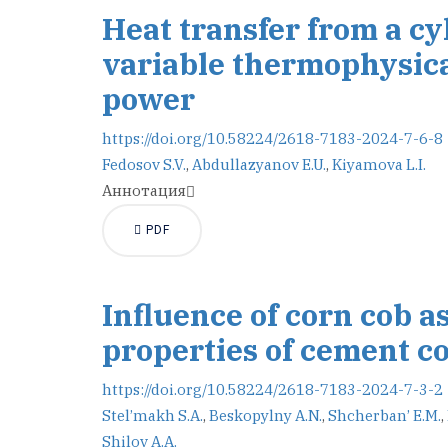
Heat transfer from a cy
variable thermophysica
power
https://doi.org/10.58224/2618-7183-2024-7-6-8
Fedosov S.V.
,
Abdullazyanov E.U.
,
Kiyamova L.I.
Аннотация
PDF
Influence of corn cob a
properties of cement c
https://doi.org/10.58224/2618-7183-2024-7-3-2
Stel’makh S.A.
,
Beskopylny A.N.
,
Shcherban’ E.M.
,
Shilov A.A.