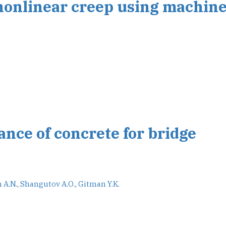
 nonlinear creep using machin
nce of concrete for bridge
 А.N.
,
Shangutov A.О.
,
Gitman Y.K.