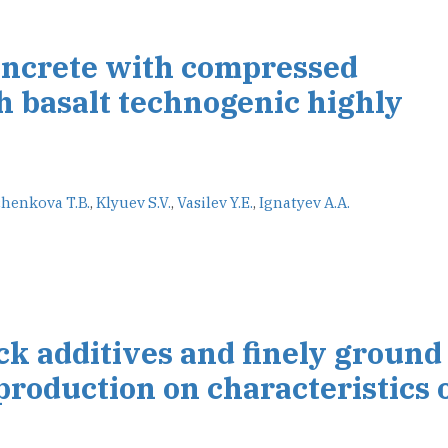
oncrete with compressed
h basalt technogenic highly
henkova T.B.
,
Klyuev S.V.
,
Vasilev Y.E.
,
Ignatyev A.A.
ck additives and finely ground
roduction on characteristics 