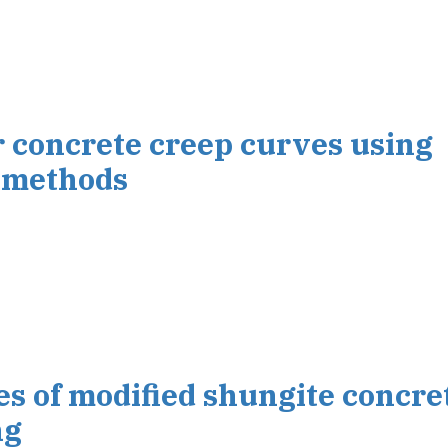
r concrete creep curves using
n methods
es of modified shungite concre
ng