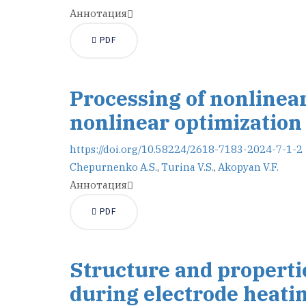
Аннотация
PDF
Processing of nonlinea
nonlinear optimizatio
https://doi.org/10.58224/2618-7183-2024-7-1-2
Chepurnenko A.S.
,
Turina V.S.
,
Akopyan V.F.
Аннотация
PDF
Structure and properti
during electrode heati